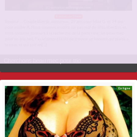
A moins de 10 km
Bonjour … Couple libertin amoureux, 29 ans pour Miss G. et 34 ans
pour mister A. Nous sommes inscrits sur pas mal de sites libertins, et
nous sommes toujours à la recherche de la perle rare : un beau mec
pour un trio hot. Pas vraiment facile de trouver un homme qui plaise a
la miss, et qui soit en[…]
Cherchons beau mec pour trio
En ligne