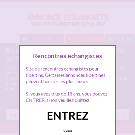
Baisez maintenant !
A moins de 10km
Inscription
Les annonces echangistes : A moins
Rencontres echangistes
de 10 km
Voici la liste des annonces échangistes des connectés à moins de 10
Site de rencontres echangistes pour
km de chez vous.
libertins. Certaines annonces libertines
Toutes ces annonces échangistes proche de vous sont vérifiées par les
peuvent heurter les plus jeunes
modérateurs.
Pour y répondre, vous devez vous inscrire gratuitement.
Si vous avez plus de 18 ans, vous pouvez
ENTRER, sinon veuillez quittez.
ENTREZ
Quittez