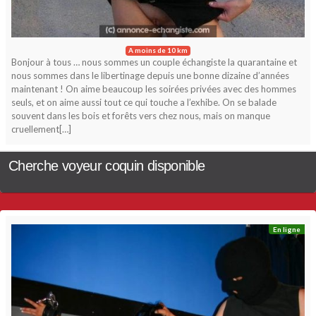
A moins de 10 km
Bonjour à tous … nous sommes un couple échangiste la quarantaine et
nous sommes dans le libertinage depuis une bonne dizaine d’années
maintenant ! On aime beaucoup les soirées privées avec des hommes
seuls, et on aime aussi tout ce qui touche a l’exhibe. On se balade
souvent dans les bois et forêts vers chez nous, mais on manque
cruellement[…]
Cherche voyeur coquin disponible
En ligne