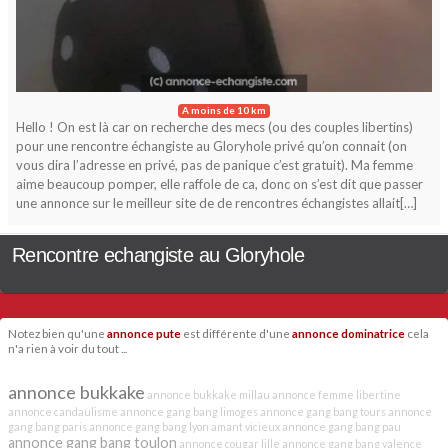
A moins de 10 km
Hello ! On est là car on recherche des mecs (ou des couples libertins)
pour une rencontre échangiste au Gloryhole privé qu’on connait (on
vous dira l’adresse en privé, pas de panique c’est gratuit). Ma femme
aime beaucoup pomper, elle raffole de ca, donc on s’est dit que passer
une annonce sur le meilleur site de de rencontres échangistes allait[…]
Rencontre echangiste au Gloryhole
Notez bien qu'une
annonce pute
est différente d'une
annonce dominatrice
cela
n'a rien à voir du tout ...
annonce bukkake
annonce bukkake millau
annonce femme libertine
annonce candaulisme
annonce gang bang limoges
annonce gang bang tours
annonce
gang bang paris
annonce gang bang lyon
amant vicieux
annonce gang bang pau
annonce gang bang toulon
annonce cougar lille
annonce gang bang valence