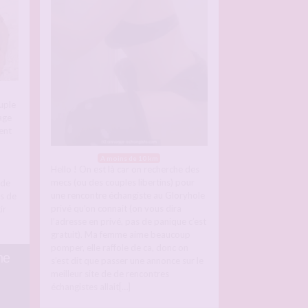
uple
age
ent
A moins de 10 km
Hello ! On est là car on recherche des
mecs (ou des couples libertins) pour
 de
une rencontre échangiste au Gloryhole
s de
privé qu’on connait (on vous dira
ir
l’adresse en privé, pas de panique c’est
gratuit). Ma femme aime beaucoup
pomper, elle raffole de ca, donc on
he
s’est dit que passer une annonce sur le
meilleur site de de rencontres
échangistes allait[…]