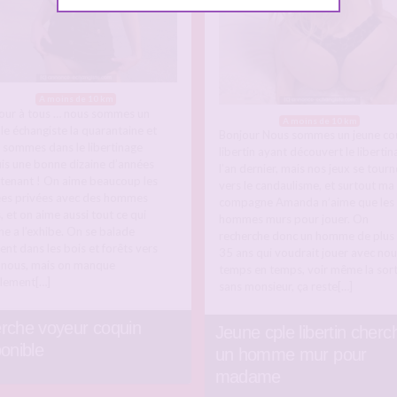
A moins de 10 km
our à tous … nous sommes un
A moins de 10 km
le échangiste la quarantaine et
Bonjour Nous sommes un jeune co
 sommes dans le libertinage
libertin ayant découvert le libertin
is une bonne dizaine d’années
l’an dernier, mais nos jeux se tourn
tenant ! On aime beaucoup les
vers le candaulisme, et surtout ma
ées privées avec des hommes
compagne Amanda n’aime que les
, et on aime aussi tout ce qui
hommes murs pour jouer. On
he a l’exhibe. On se balade
recherche donc un homme de plus
ent dans les bois et forêts vers
35 ans qui voudrait jouer avec nou
 nous, mais on manque
temps en temps, voir même la sort
llement[…]
sans monsieur, ça reste[…]
rche voyeur coquin
Jeune cple libertin cherc
ponible
un homme mur pour
madame