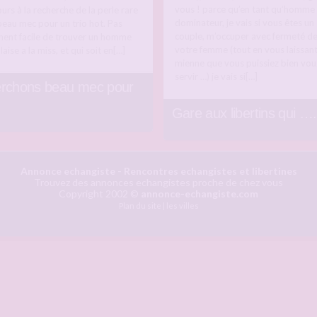
vous ! parce qu’en tant qu’homme
urs à la recherche de la perle rare
dominateur, je vais si vous êtes un
 beau mec pour un trio hot. Pas
couple, m’occuper avec fermeté d
ment facile de trouver un homme
votre femme (tout en vous laissant
laise a la miss, et qui soit en[…]
mienne que vous puissiez bien vou
servir …) je vais si[…]
rchons beau mec pour
Gare aux libertins qui ….
Annonce echangiste
- Rencontres echangistes et libertines
Trouvez des annonces echangistes proche de chez vous
Copyright 2002 ©
annonce-echangiste.com
Plan du site
|
les villes