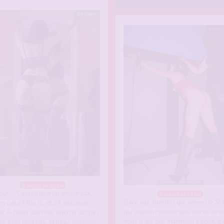
En ligne
Hors 
A moins de 10 km
our … Couple libertin amoureux,
A moins de 10 km
Gare aux libertins qui aiment le SM
ns pour Miss G. et 34 ans pour
qui oseront passer une soirée ave
er A. Nous sommes inscrits sur pas
nous )) oui oui, attention a vous, g
de sites libertins, et nous sommes