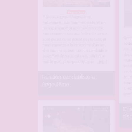
Angoulême
Hello aux gens d’Angoulême,
notamment aux hommes seuls, et on
les espère nombreux lol Alors voila,
nous sommes un couple libertin assez
Bonj
cool qui ne ne se prend pas la tete, et
coup
nous sommes a la recherche d’un ou
nous
des hommes pour relation candauliste
depu
avec mon épouse, cela veut dire que
main
moi le mari, je ne participe pas … je[…]
soir
seuls
Relation candauliste a
touc
souv
Angoulême
chez
crue
Che
Hors ligne
dis