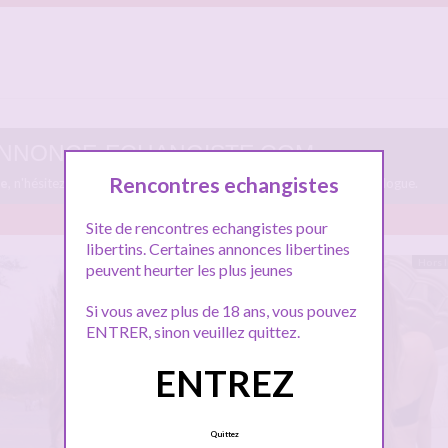
ur ANNONCE-ECHANGISTE.COM
Rencontres echangistes
me
, n'hésitez pas à les consulter et vous inscrire pour entamer le dialogue.
Site de rencontres echangistes pour
libertins. Certaines annonces libertines
En ligne
Hors 
peuvent heurter les plus jeunes
Si vous avez plus de 18 ans, vous pouvez
ENTRER, sinon veuillez quittez.
ENTREZ
Quittez