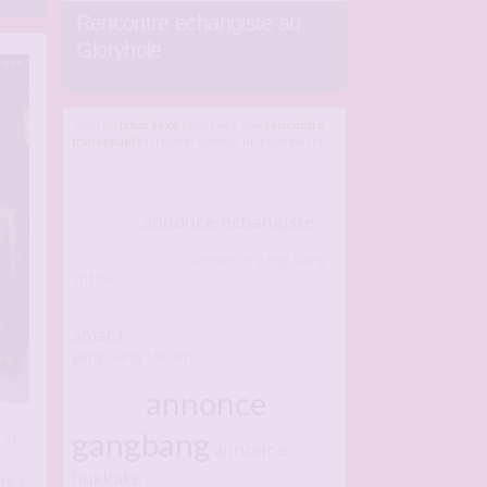
Rencontre echangiste au
Gloryhole
ligne
Voici un
tchat sexe
pour faire une
rencontre
transexuel
et trouver quelqu'un pour baiser ...
annonce echangisme
annonce echangiste
nancy
amant candauliste givors
annonce gang
annonce echangiste
bang angers
annonce femme libertine
annonce bukkake
annonce gang bang
antibes
amant vicieux
antibes
annonce gang bang valence
amant en
corse
amant black
aire autoroute
annonce gang
bang paris
annonce gang bang nantes
anal
amant
annonce
annonce candaulisme
gang bang toulon
annonce gang bang tours
annonce gang bang limoges
annonce couple
annonce
exhibe
anale
gangbang
 et
annonce
c
bukkake
are à
annonce gang bang lyon
annonce