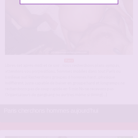
Paris
Libres cet après-midi et ce soir , nous recherchons plans sympas,
attendons vos porpositions, Sommes mobiles dans tout Paris ou
banlieue sud Recherchons groupes d hommes hard , physique
indifférent, juste capable de baiser en groupe hard et longtemps ne
recherchons pas de coup rapide en 5 min Ns ne recevons pas
Organisateurs de gangbang ou aurtres même si timing[…]
Paris cherchons hommes aujourd’hui