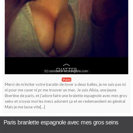
Paris
Merci de m’éviter votre baratin de lover a deux balles, je ne suis pas ici
ni pour me caser ni pr me trouver un mec. Je suis Alicia, une jeune
libertine de paris, et j’adore faire une bralette espagnole avec mes gros
seins et croyez moi les mecs adorent ça et en redemandent en général
Mais je me lasse vite[…]
Paris branlette espagnole avec mes gros seins