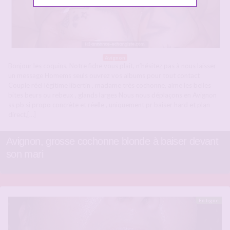
Avignon
Bonjour les coquins, Notre fiche vous plait, n’hésitez pas à nous laisser
un message Homems seuls ouvrez vos albums pour tout contact
Couple réel légitime libertin , madame très cochonne, aime les belles
bites beurs ou rebeux , glands larges Nous nous déplaçons en Avignon
ss pb si propo concrète et réelle , uniquement pr baiser hard et plan
direct,[…]
Avignon, grosse cochonne blonde à baiser devant
son mari
En ligne