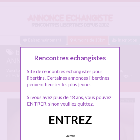
Baisez maintenant !
A moins de 10km
Inscription
baiser ce soir avignon sur
Rencontres echangistes
ANNONCE-ECHANGISTE.COM
Voici tous les profils libertins parlant de
baiser ce soir avignon
,
Site de rencontres echangistes pour
n'hésitez pas à les consulter et vous inscrire pour entamer le dialogue.
libertins. Certaines annonces libertines
peuvent heurter les plus jeunes
Si vous avez plus de 18 ans, vous pouvez
Hors ligne
ENTRER, sinon veuillez quittez.
ENTREZ
Quittez