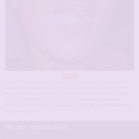
Avignon
Uniquement ici pour ce que l’on décris, donc pas la peine de nous
contacter pour proposer autre chose et « tenter votre chance » c’est
saoulant Nous sommes un couple (et oui desolés messieurs madame
est pas seule ) Madame adore sucer et prendre le sperme de ses
amants en bouche, c’est une suceuse hors pair, elle est très habile Nous
recherchons[…]
Plan pipe rapide Avignon