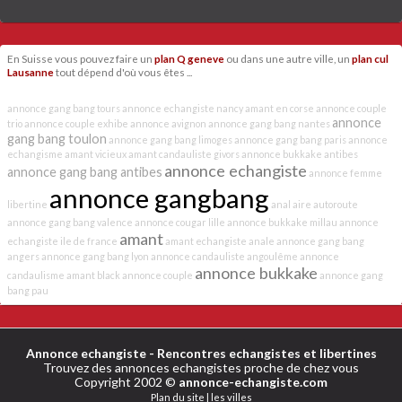
En Suisse vous pouvez faire un
plan Q geneve
ou dans une autre ville, un
plan cul
Lausanne
tout dépend d'où vous êtes ...
annonce gang bang tours
annonce echangiste nancy
amant en corse
annonce couple
annonce
trio
annonce couple exhibe
annonce avignon
annonce gang bang nantes
gang bang toulon
annonce gang bang limoges
annonce gang bang paris
annonce
echangisme
amant vicieux
amant candauliste givors
annonce bukkake antibes
annonce echangiste
annonce gang bang antibes
annonce femme
annonce gangbang
libertine
anal
aire autoroute
annonce gang bang valence
annonce cougar lille
annonce bukkake millau
annonce
amant
echangiste ile de france
amant echangiste
anale
annonce gang bang
angers
annonce gang bang lyon
annonce candauliste angoulême
annonce
annonce bukkake
candaulisme
amant black
annonce couple
annonce gang
bang pau
Annonce echangiste
- Rencontres echangistes et libertines
Trouvez des annonces echangistes proche de chez vous
Copyright 2002 ©
annonce-echangiste.com
Plan du site
|
les villes