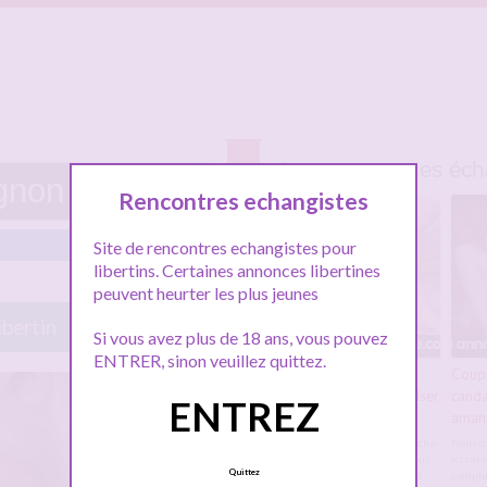
Autres annonces écha
ignon
Rencontres echangistes
Site de rencontres echangistes pour
libertins. Certaines annonces libertines
peuvent heurter les plus jeunes
ibertin
Si vous avez plus de 18 ans, vous pouvez
ENTRER, sinon veuillez quittez.
Avignon, grosse
Coupl
cochonne blonde à baiser
canda
ENTREZ
devant son mari
aman
Bonjour les coquins, Notre fiche
Nous d
vous plait, n'hésitez pas à nous
ici car
Quittez
laisser un message Homems
complu