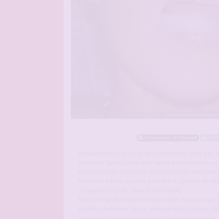
Connexion : A l'instant
8 74
Uniquement ici pour ce que l’on décris, donc pas 
proposer autre chose et « tenter votre chance » c
Nous sommes un couple (et oui desolés messieur
Madame adore sucer et prendre le sperme de ses
suceuse hors pair, elle est très habile
Nous recherchons des hommes vers Avignon qui se
d’exhibs extérieur et par des plan pipe rapide, dan
atypique (parking souterrain, toilettes publiques 