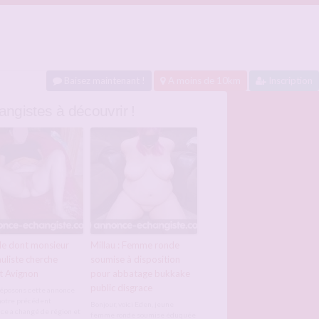
Baisez maintenant !
A moins de 10km
Inscription
ngistes à découvrir !
e dont monsieur
Millau : Femme ronde
uliste cherche
soumise à disposition
t Avignon
pour abbatage bukkake
public disgrace
éposons cette annonce
 notre précédent
Bonjour, voici Eden, jeune
ce a changé de région et
femme ronde soumise éduquée