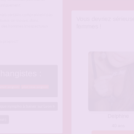
p uniquement
 mais certains comprennent pas
Vous devriez sérieus
ctueux on trouve, donc
femmes !
os des hommes irrespectueux
os propos!!
hangistes :
ratuit avignon
plan sexe avignon
tique nympho à baiser sur Lyon
ours