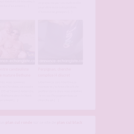
ous sommes de nouveau à
et préparée par son maître elle
herche d'un amant […]
peut être mise à disposition
d'homme ou groupes […]
ntre candauliste
Perpignan, cherche
e mature Bethune
complice H discret
tés, nous sommes
Libertine je suis libertine je
e et Christian, un couple
resterai et j'ai bien décidé de
(55 et 56 ans) naturiste,
profiter de ce dieu nous a donné
à Béthune dans le Nord.
Je vis sur Perpugnan donc je
oirement […]
cherche un […]
e un
plan cul ronde
sur ce site de
plan cul black