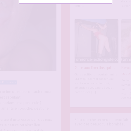
seuls ouvrez vos albums pour
donc n
tout […]
la rec
Gare aux libertins qui ….
Renco
coupl
Gare aux libertins qui aiment le
SM et qui oseront passer une
Enchan
6 Followers
soirée avec nous )) oui oui,
Sylvian
attention a vous, gare à vous !
mature 
la peine de nous contacter pour
parce qu'en […]
vivant 
’est saoulant
Access
s madame est pas seule )
 amants en bouche, c’est une
raient intéressés par des jeux
Si tu cherche un peu tu peux fair
avec des beaux culs bombés ...
s la nature ou alors lieu
etc), on connait pas mal de