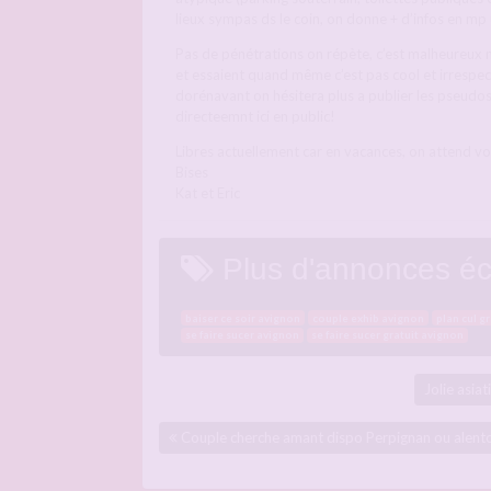
lieux sympas ds le coin, on donne + d’infos en m
Pas de pénétrations on répète, c’est malheureux
et essaient quand même c’est pas cool et irrespe
dorénavant on hésitera plus a publier les pseud
directeemnt ici en public!
Libres actuellement car en vacances, on attend v
Bises
Kat et Eric
Plus d'annonces éc
baiser ce soir avignon
couple exhib avignon
plan cul g
se faire sucer avignon
se faire sucer gratuit avignon
Jolie asia
Couple cherche amant dispo Perpignan ou alent