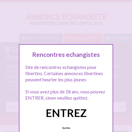
Baisez maintenant !
A moins de 10km
Inscription
Les annonces echangistes :
Rencontres echangistes
Grenoble
Voici la liste des annonces échangistes de la ville de Grenoble (Isère
Site de rencontres echangistes pour
38) des connectés en ce moment.
libertins. Certaines annonces libertines
Toutes les annonces échangistes ci-dessous sont vérifiées par les
peuvent heurter les plus jeunes
modérateurs.
Si vous avez plus de 18 ans, vous pouvez
ENTRER, sinon veuillez quittez.
ENTREZ
Quittez