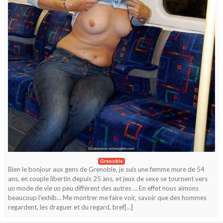
Grenoble
Bien le bonjour aux gens de Grenoble, je suis une femme mure de 54
ans, en couple libertin depuis 25 ans, et jeux de sexe se tournent vers
un mode de vie un peu différent des autres … En effet nous aimons
beaucoup l’exhib… Me montrer me faire voir, savoir que des hommes
regardent, les draguer et du regard, bref[…]