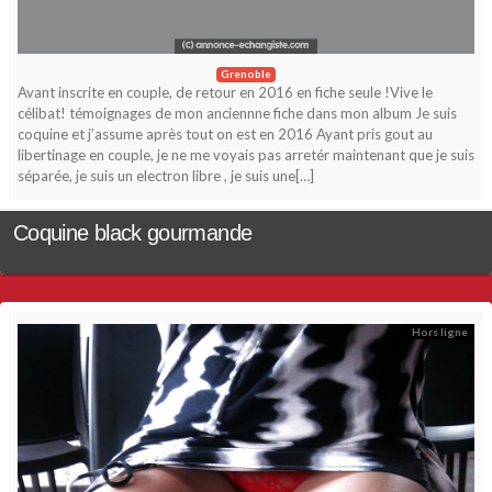
Grenoble
Avant inscrite en couple, de retour en 2016 en fiche seule !Vive le
célibat! témoignages de mon anciennne fiche dans mon album Je suis
coquine et j’assume après tout on est en 2016 Ayant pris gout au
libertinage en couple, je ne me voyais pas arretér maintenant que je suis
séparée, je suis un electron libre , je suis une[…]
Coquine black gourmande
Hors ligne