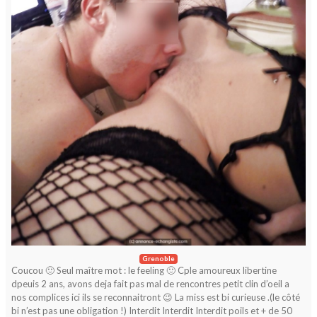
Grenoble
Coucou 🙂 Seul maître mot : le feeling 🙂 Cple amoureux libertine
dpeuis 2 ans, avons deja fait pas mal de rencontres petit clin d’oeil a
nos complices ici ils se reconnaitront 😉 La miss est bi curieuse .(le côté
bi n’est pas une obligation !) Interdit Interdit Interdit poils et + de 50