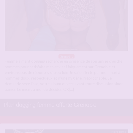
Grenoble
Femme aimant dogging recherche en présence de son ami je cherche
hommes pour satisfaire mes envies.Uniquement sur Grenoble et
environs pas de réponses si trop loin Je suis offerte par mon mari à
hommes doux, respectueux et d’une hygiène irréprochable. Je
demande sexe lisse, votre album ouvert avant toute discussion sinon
panier. Le mien : à moi de décider. OK[…]
Plan dogging femme offerte Grenoble
Hors ligne