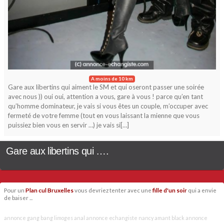
A moins de 10 km
Gare aux libertins qui aiment le SM et qui oseront passer une soirée
avec nous )) oui oui, attention a vous, gare à vous ! parce qu’en tant
qu’homme dominateur, je vais si vous êtes un couple, m’occuper avec
fermeté de votre femme (tout en vous laissant la mienne que vous
puissiez bien vous en servir …) je vais si[…]
Gare aux libertins qui ….
Pour un
Plan cul Bruxelles
vous devriez tenter avec une
fille d'un soir
qui a envie
de baiser ...
annonce gang bang limoges
anal
annonce echangiste nancy
amant black
annonce