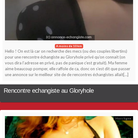
A moins de 10 km
Hello ! On est là car on recherche des mecs (ou des couples libertins)
pour une rencontre échangiste au Gloryhole privé qu’on connait (on
vous dira l’adresse en privé, pas de panique c’est gratuit). Ma femme
aime beaucoup pomper, elle raffole de ca, donc on s’est dit que passer
une annonce sur le meilleur site de de rencontres échangistes allait[…]
Rencontre echangiste au Gloryhole
Hors ligne