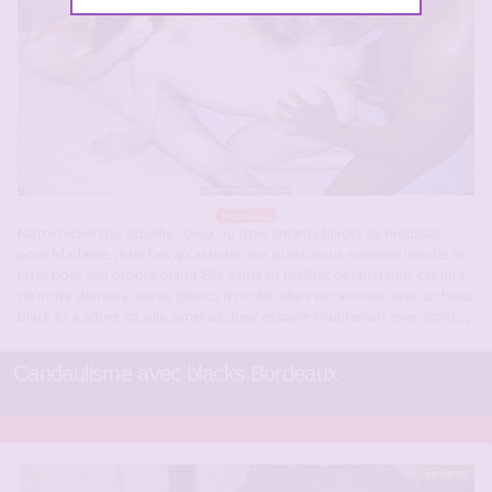
Bordeaux
Notre recherche actuelle : deux ou trois amants blacks ou métisses
pour Madame, je ne fais qu’assister aux plans, nous sommes isncrits ici
juste pour son propre plaisir Elle aimerait réaliser ce fanstame, car lors
de notre dernière soiree (photo d profil), elle s’est amusée avec un beau
black et a adoré ça, elle aimerait donc essayer maintenant avec trois[…]
Candaulisme avec blacks Bordeaux
En ligne