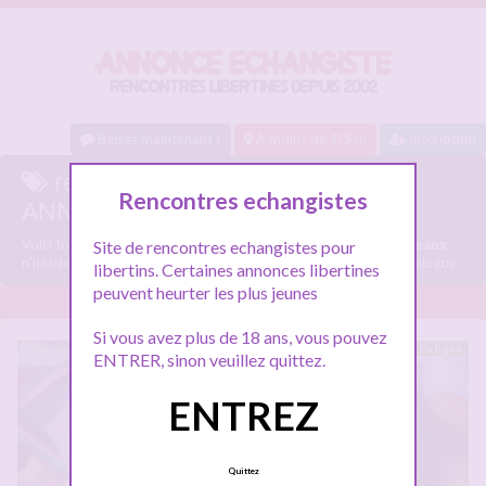
Baisez maintenant !
A moins de 10km
Inscription
rencontre hard bordeaux sur
Rencontres echangistes
ANNONCE-ECHANGISTE.COM
Voici tous les profils libertins parlant de
rencontre hard bordeaux
,
Site de rencontres echangistes pour
n'hésitez pas à les consulter et vous inscrire pour entamer le dialogue.
libertins. Certaines annonces libertines
peuvent heurter les plus jeunes
Si vous avez plus de 18 ans, vous pouvez
En ligne
ENTRER, sinon veuillez quittez.
ENTREZ
Quittez