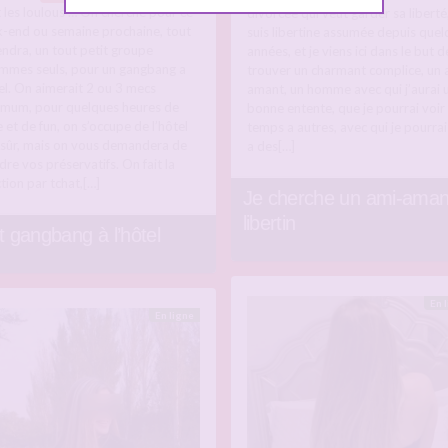
t les loulous … On cherche pour ce
divorcée qui veut garder sa liberté,
-end ou semaine prochaine, tout
suis libertine assumée depuis quel
ndra, un tout petit groupe
années, et je viens ici dans le but d
mmes seuls, pour un gangbang a
trouver un charmant complice, un 
tel. On aimerait 2 ou 3 mecs
amant, un homme avec qui j’aurai 
mum, pour quelques heures de
bonne entente, que je pourrai voir
 et de fun, on s’occupe de l’hôtel
temps a autres, avec qui je pourrai 
 sûr, mais on vous demandera de
a des[…]
re vos préservatifs. On fait la
tion par tchat,[…]
Je cherche un ami-aman
libertin
t gangbang à l’hôtel
En 
En ligne