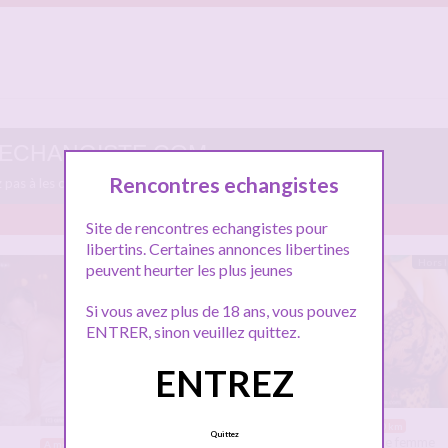
CE-ECHANGISTE.COM
Rencontres echangistes
ez pas à les consulter et vous inscrire pour entamer le dialogue.
Site de rencontres echangistes pour
libertins. Certaines annonces libertines
En ligne
Hors 
peuvent heurter les plus jeunes
Si vous avez plus de 18 ans, vous pouvez
ENTRER, sinon veuillez quittez.
ENTREZ
A moins de 10 km
Quittez
Salut à tous … Je suis une femme
A moins de 10 km