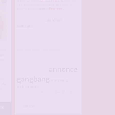
Si tu trouves une
annonce escorte
avec une
fille rebeu facile qui veut se faire payer, tu
pourras faire un
plan cul beurette
...
annonce
annonce couple
anale
bukkake
annonce candaulisme
annonce
gang bang limoges
annonce echangiste nancy
annonce couple trio
annonce gang bang paris
amant black
annonce gang bang valence
aire
autoroute
annonce gang bang tours
annonce
bukkake millau
annonce avignon
amant en corse
uple
annonce gang bang antibes
anal
annonce
age
gang bang nantes
annonce femme libertine
annonce candauliste angoulême
annonce gang
ent
bang pau
annonce gang bang lyon
annonce
annonce
echangiste ile de france
gangbang
 de
annonce
s de
echangiste
annonce bukkake antibes
ir
annonce gang bang
amant echangiste
toulon
amant vicieux
annonce gang bang
angers
amant candauliste givors
annonce cougar
amant
he
lille
annonce couple exhibe
annonce
echangisme