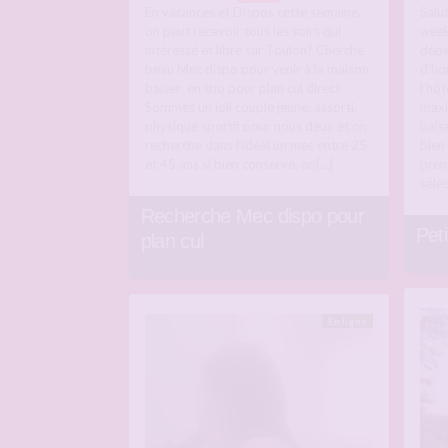
En vacances et Dispos cette semaine,
Salu
on peut recevoir tous les soirs qui
week
intéressé et libre sur Toulon? Cherche
dépe
beau Mec dispo pour venir à la maison
d’ho
baiser en trio pour plan cul direct
l’hô
Sommes un joli couple jeune, assorti,
maxi
physique sportif pour nous deux et on
baise
recherche dans l’idéal un mec entre 25
bien
et 45 ans si bien conservé, on[…]
prend
sélec
Recherche Mec dispo pour
Peti
plan cul
En ligne