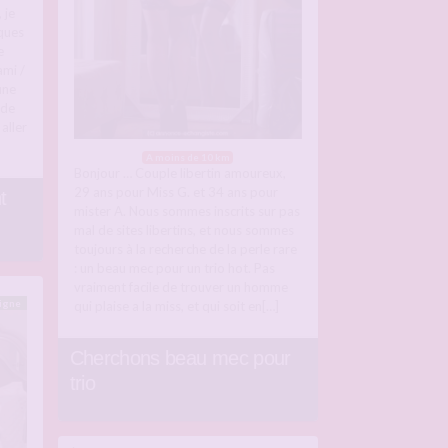
 je
ques
e
ami /
une
 de
aller
A moins de 10 km
Bonjour … Couple libertin amoureux,
29 ans pour Miss G. et 34 ans pour
t
mister A. Nous sommes inscrits sur pas
mal de sites libertins, et nous sommes
toujours à la recherche de la perle rare
: un beau mec pour un trio hot. Pas
vraiment facile de trouver un homme
ligne
qui plaise a la miss, et qui soit en[…]
Cherchons beau mec pour
trio