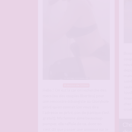
Bonj
coup
nous
depu
main
soir
A moins de 10 km
seuls
Hello ! On est là car on recherche des
touc
mecs (ou des couples libertins) pour
souv
une rencontre échangiste au Gloryhole
chez
privé qu’on connait (on vous dira
crue
l’adresse en privé, pas de panique c’est
gratuit). Ma femme aime beaucoup
pomper, elle raffole de ca, donc on
Che
s’est dit que passer une annonce sur le