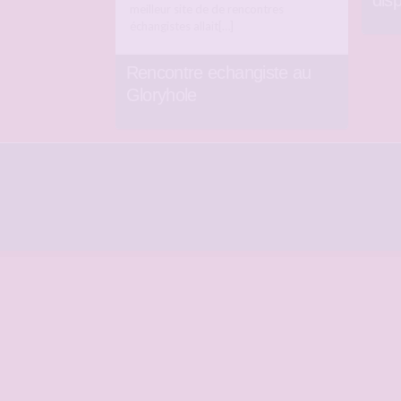
dis
meilleur site de de rencontres
échangistes allait[…]
Rencontre echangiste au
Gloryhole