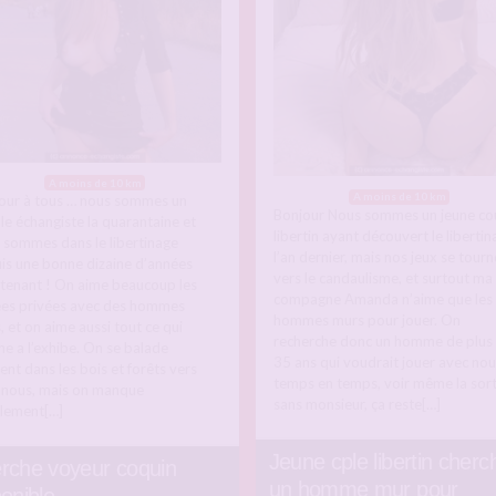
A moins de 10 km
A moins de 10 km
our à tous … nous sommes un
Bonjour Nous sommes un jeune co
le échangiste la quarantaine et
libertin ayant découvert le libertin
 sommes dans le libertinage
l’an dernier, mais nos jeux se tourn
is une bonne dizaine d’années
vers le candaulisme, et surtout ma
tenant ! On aime beaucoup les
compagne Amanda n’aime que les
ées privées avec des hommes
hommes murs pour jouer. On
, et on aime aussi tout ce qui
recherche donc un homme de plus
he a l’exhibe. On se balade
35 ans qui voudrait jouer avec nou
ent dans les bois et forêts vers
temps en temps, voir même la sort
 nous, mais on manque
sans monsieur, ça reste[…]
llement[…]
Jeune cple libertin cherc
rche voyeur coquin
un homme mur pour