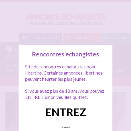
Baisez maintenant !
A moins de 10km
Inscription
echangisme toulouse sur
Rencontres echangistes
ANNONCE-ECHANGISTE.COM
Voici tous les profils libertins parlant de
echangisme toulouse
,
Site de rencontres echangistes pour
n'hésitez pas à les consulter et vous inscrire pour entamer le dialogue.
libertins. Certaines annonces libertines
peuvent heurter les plus jeunes
Si vous avez plus de 18 ans, vous pouvez
En ligne
ENTRER, sinon veuillez quittez.
ENTREZ
Quittez