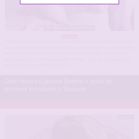
Toulouse
Bonjour Louise au clavier Je suis une femme pulpeuse et libertine vivant
en couple marié et uni a Toulouse. On en parle depuis pas mal de temps
avec mon homme, j’ai envie de découvrir le triolisme … sucer un mec
que je connais pas, me faire prendre, etc etc … plein de scénarios dans
ma tête de gourmande Mon mari[…]
Cette femme pulpeuse libertine a envie de
découvrir le triolisme a Toulouse
En ligne