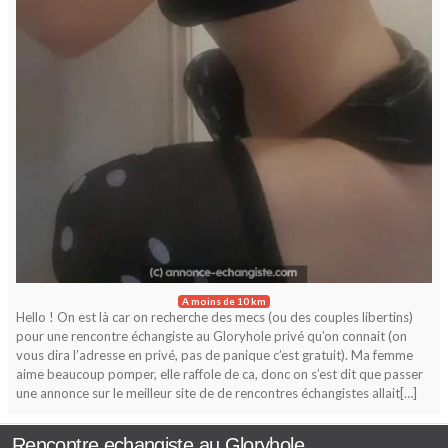
A moins de 10 km
Hello ! On est là car on recherche des mecs (ou des couples libertins)
pour une rencontre échangiste au Gloryhole privé qu’on connait (on
vous dira l’adresse en privé, pas de panique c’est gratuit). Ma femme
aime beaucoup pomper, elle raffole de ca, donc on s’est dit que passer
une annonce sur le meilleur site de de rencontres échangistes allait[…]
Rencontre echangiste au Gloryhole