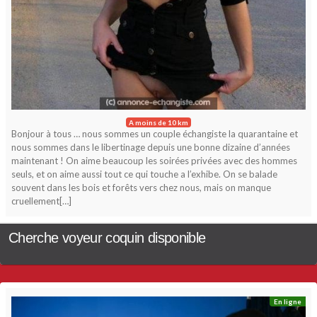
A moins de 10 km
Bonjour à tous … nous sommes un couple échangiste la quarantaine et
nous sommes dans le libertinage depuis une bonne dizaine d’années
maintenant ! On aime beaucoup les soirées privées avec des hommes
seuls, et on aime aussi tout ce qui touche a l’exhibe. On se balade
souvent dans les bois et forêts vers chez nous, mais on manque
cruellement[…]
Cherche voyeur coquin disponible
En ligne