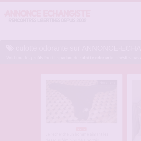
culotte odorante sur ANNONCE-EC
Voici tous les profils libertins parlant de
culotte odorante
, n'hésitez pas
Hors ligne
Paris
Je recherche un homme aimant les
dessous féminins déja portés,