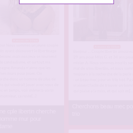
A moins de 10 km
our Nous sommes un jeune couple
A moins de 10 km
tin ayant découvert le libertinage
Bonjour … Couple libertin amoureu
dernier, mais nos jeux se tournent
29 ans pour Miss G. et 34 ans pou
 le candaulisme, et surtout ma
mister A. Nous sommes inscrits su
agne Amanda n’aime que les
mal de sites libertins, et nous so
es murs pour jouer. On
toujours à la recherche de la perle 
erche donc un homme de plus de
: un beau mec pour un trio hot. Pas
ns qui voudrait jouer avec nous de
vraiment facile de trouver un ho
s en temps, voir même la sortir
qui plaise a la miss, et qui soit en[…
 monsieur, ça reste[…]
Cherchons beau mec po
ne cple libertin cherche
trio
homme mur pour
dame