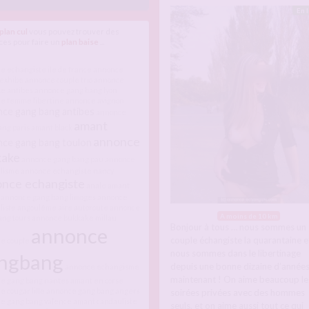
En 
plan cul
vous pouvez trouver des
es pour faire un
plan baise
...
e echangiste ile de france
annonce
 exhibe
annonce couple trio
annonce
e antibes
annonce gang bang lyon
e femme libertine
annonce avignon
ce gang bang antibes
annonce
amant
ang paris
amant black
annonce
ce gang bang toulon
kake
annonce gang bang pau
annonce
lisme
annonce echangiste nancy
nce echangiste
anale
amant
annonce gang bang limoges
annonce
liste angoulême
aire autoroute
annonce
A moins de 10 km
ang tours
annonce bukkake millau
Bonjour à tous … nous sommes un
annonce
couple échangiste la quarantaine e
e couple
nous sommes dans le libertinage
ngbang
depuis une bonne dizaine d’année
annonce echangisme
maintenant ! On aime beaucoup le
e gang bang nantes
amant en corse
 cougar lille
annonce gang bang angers
soirées privées avec des hommes
e gang bang valence
amant candauliste
seuls, et on aime aussi tout ce qui