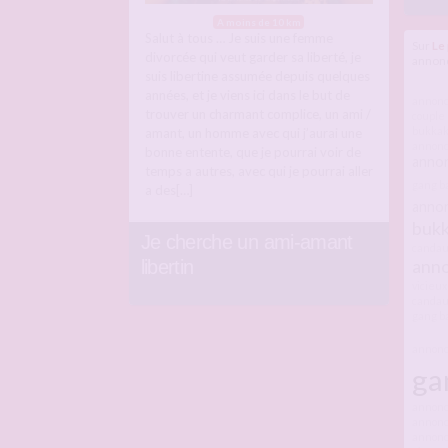
A moins de 10 km
Salut à tous … Je suis une femme
Sur
Le 
divorcée qui veut garder sa liberté, je
annonc
suis libertine assumée depuis quelques
années, et je viens ici dans le but de
annonc
trouver un charmant complice, un ami /
couple
bukkak
amant, un homme avec qui j’aurai une
annonc
bonne entente, que je pourrai voir de
annon
temps a autres, avec qui je pourrai aller
gang b
a des[…]
annon
buk
Je cherche un ami-amant
candau
anno
libertin
vicieux
candau
gang b
annonc
ga
annonc
annonce
annonc