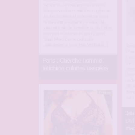
odorants . Je vous prpose de vous
faire parvenir mes culottes usagées en
toute discrétion et qu’en retour vous
m’envoyiez une photo ou video de
vous en train de la renifler ou d’y lécher
mes pertes odorantes que j’y aurai
laissé Merci de me contacter
uniquement si vous êtes fétichiste[…]
Bonj
liber
l’an 
Paris : Cherche homme
vers
fétichiste culottes usagées
comp
homm
rech
35 a
temp
En ligne
sans
Jeu
un 
ma