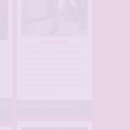
A moins de 10 km
Gare aux libertins qui aiment le SM et
x,
qui oseront passer une soirée avec
r
nous )) oui oui, attention a vous, gare à
r pas
vous ! parce qu’en tant qu’homme
mmes
dominateur, je vais si vous êtes un
rare
couple, m’occuper avec fermeté de
votre femme (tout en vous laissant la
mme
mienne que vous puissiez bien vous en
]
servir …) je vais si[…]
ur
Gare aux libertins qui ….
Hors ligne