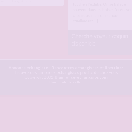
amant echangiste
anal
touche a l’exhibe. On se balade
souvent dans les bois et forêts ver
chez nous, mais on manque
cruellement[…]
Cherche voyeur coquin
disponible
Annonce echangiste
- Rencontres echangistes et libertines
Trouvez des annonces echangistes proche de chez vous
Copyright 2002 ©
annonce-echangiste.com
Plan du site
|
les villes