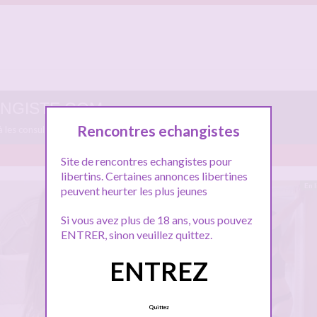
HANGISTE.COM
Rencontres echangistes
 à les consulter et vous inscrire pour entamer le dialogue.
Site de rencontres echangistes pour
libertins. Certaines annonces libertines
En ligne
En 
peuvent heurter les plus jeunes
Si vous avez plus de 18 ans, vous pouvez
ENTRER, sinon veuillez quittez.
ENTREZ
Quittez