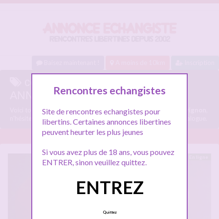
Baisez maintenant !
A moins de 10km
Inscription
couple echangiste avignon sur
Rencontres echangistes
ANNONCE-ECHANGISTE.COM
Voici tous les profils libertins parlant de
couple echangiste avignon
,
Site de rencontres echangistes pour
n'hésitez pas à les consulter et vous inscrire pour entamer le dialogue.
libertins. Certaines annonces libertines
peuvent heurter les plus jeunes
Si vous avez plus de 18 ans, vous pouvez
En ligne
ENTRER, sinon veuillez quittez.
ENTREZ
Quittez