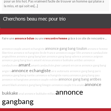
pour un trio hot. Pas vraiment facile de trouver un homme qui plaise a
la miss, et qui soit en[…]
Cherchons beau mec pour trio
Faire une
annonce bdsm
ou une
rencontre femme
grâce à ce site de rencontre ...
annonce gang bang toulon
annonce couple
amant echangiste
annonce femme
libertine
annonce echangiste ile de france
annonce cougar lille
annonce candauliste
angoulême
annonce gang bang lyon
annonce gang bang valence
annonce avignon
annonce gang bang tours
amant vicieux
annonce bukkake antibes
annonce
amant
candaulisme
amant candauliste givors
amant en corse
annonce gang bang
annonce echangiste
angers
aire autoroute
annonce gang bang paris
annonce gang bang nantes
annonce echangiste nancy
annonce gang bang pau
annonce gang bang antibes
annonce echangisme
annonce couple exhibe
annonce
amant black
annonce gang bang limoges
annonce couple trio
anale
annonce
bukkake
anal
annonce bukkake millau
gangbang