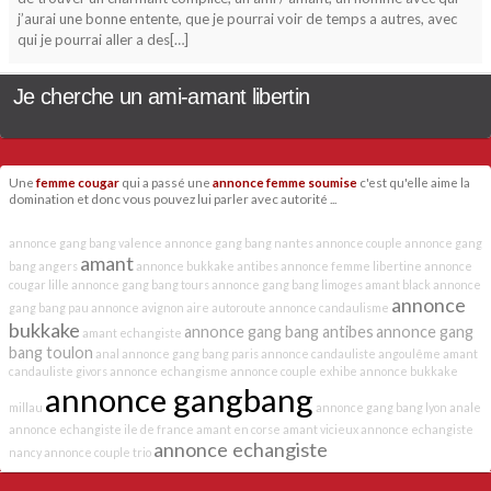
j’aurai une bonne entente, que je pourrai voir de temps a autres, avec
qui je pourrai aller a des[…]
Je cherche un ami-amant libertin
Une
femme cougar
qui a passé une
annonce femme soumise
c'est qu'elle aime la
domination et donc vous pouvez lui parler avec autorité ...
annonce gang bang valence
annonce gang bang nantes
annonce couple
annonce gang
amant
bang angers
annonce bukkake antibes
annonce femme libertine
annonce
cougar lille
annonce gang bang tours
annonce gang bang limoges
amant black
annonce
annonce
gang bang pau
annonce avignon
aire autoroute
annonce candaulisme
bukkake
annonce gang bang antibes
annonce gang
amant echangiste
bang toulon
anal
annonce gang bang paris
annonce candauliste angoulême
amant
candauliste givors
annonce echangisme
annonce couple exhibe
annonce bukkake
annonce gangbang
millau
annonce gang bang lyon
anale
annonce echangiste ile de france
amant en corse
amant vicieux
annonce echangiste
annonce echangiste
nancy
annonce couple trio