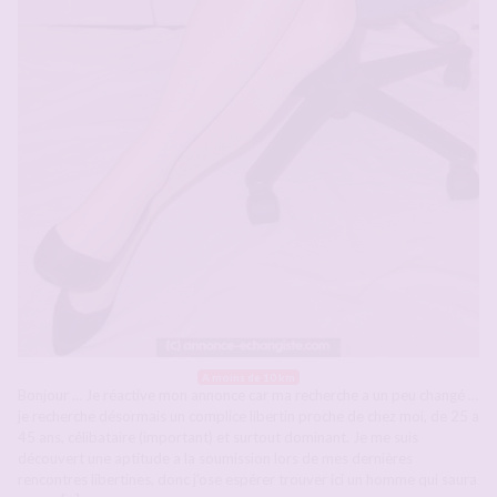
A moins de 10 km
Bonjour … Je réactive mon annonce car ma recherche a un peu changé …
je recherche désormais un complice libertin proche de chez moi, de 25 a
45 ans, célibataire (important) et surtout dominant. Je me suis
découvert une aptitude a la soumission lors de mes dernières
rencontres libertines, donc j’ose espérer trouver ici un homme qui saura