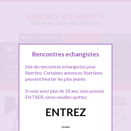
Baisez maintenant !
A moins de 10km
Inscription
baiser une femme perpignan sur
Rencontres echangistes
ANNONCE-ECHANGISTE.COM
Voici tous les profils libertins parlant de
baiser une femme
Site de rencontres echangistes pour
perpignan
, n'hésitez pas à les consulter et vous inscrire pour entamer
libertins. Certaines annonces libertines
le dialogue.
peuvent heurter les plus jeunes
Si vous avez plus de 18 ans, vous pouvez
ENTRER, sinon veuillez quittez.
En ligne
ENTREZ
Quittez