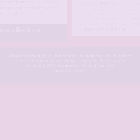
e femme (tout en vous laissant la
amant
bang toulon
annonce candau
ne que vous puissiez bien vous en
angoulême
annonce gang bang limoges
a
r …) je vais si[…]
gang bang tours
annonce bukkake millau
annonce cougar lille
annonce femme libe
annonce gang bang nantes
annonce gang
annonce bukkake
e aux libertins qui ….
paris
Annonce echangiste
- Rencontres echangistes et libertines
Trouvez des annonces echangistes proche de chez vous
Copyright 2002 ©
annonce-echangiste.com
Plan du site
|
les villes