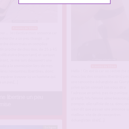
A moins de 10 km
our … Je réactive mon annonce car
echerche a un peu changé … je
erche désormais un complice
rtin proche de chez moi, de 25 a 45
célibataire (important) et surtout
nant. Je me suis découvert une
tude a la soumission lors de mes
A moins de 10 km
Hello ! On est là car on recherche 
ières rencontres libertines, donc
mecs (ou des couples libertins) po
e espérer trouver ici un homme qui
une rencontre échangiste au Glory
a un peu[…]
privé qu’on connait (on vous dira
l’adresse en privé, pas de panique 
ne libertine un peu
gratuit). Ma femme aime beaucou
mise
pomper, elle raffole de ca, donc on
s’est dit que passer une annonce su
meilleur site de de rencontres
échangistes allait[…]
En ligne