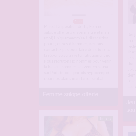
Paris
Mise à Disposition de T. , Femme
salope offerte par son maitre et mari
Bonj
(moi) Uniquement mise à disposition
ma r
pour groupes d’hommes, ne nous
rech
contactez pas pour faire des trios etc ,
libe
la réponse sera systématiquement non
ans, 
Nous recrutons ici hommes pour venir
domi
la baiser , sommes souvent en sauna
apti
sur Paris (moon, parfois hypocampe)
dern
pour nos plans, mais faisons ici[…]
j’os
saur
Femme salope offerte
Jeu
sou
En ligne