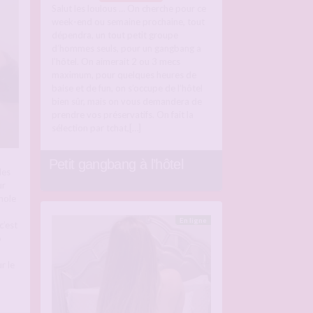
Salut les loulous … On cherche pour ce
week-end ou semaine prochaine, tout
dépendra, un tout petit groupe
d’hommes seuls, pour un gangbang a
l’hôtel. On aimerait 2 ou 3 mecs
maximum, pour quelques heures de
baise et de fun, on s’occupe de l’hôtel
bien sûr, mais on vous demandera de
prendre vos préservatifs. On fait la
sélection par tchat,[…]
Petit gangbang à l’hôtel
des
ur
hole
En ligne
c’est
p
r le