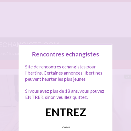
E-ECHANGISTE.COM
Rencontres echangistes
 pas à les consulter et vous inscrire pour entamer le dialogue.
Site de rencontres echangistes pour
libertins. Certaines annonces libertines
Hors ligne
En 
peuvent heurter les plus jeunes
Si vous avez plus de 18 ans, vous pouvez
ENTRER, sinon veuillez quittez.
ENTREZ
Quittez