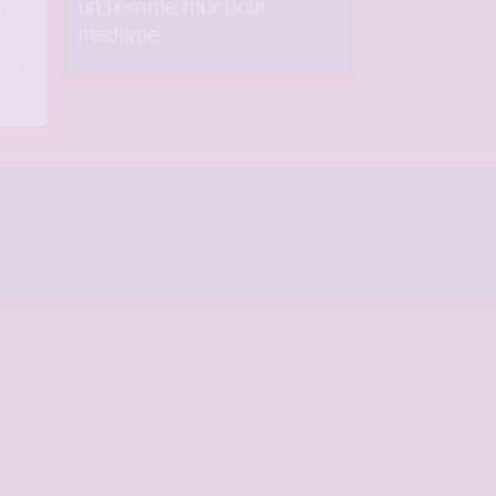
un homme mur pour
liste
madame
nnonce
rtine
 bang