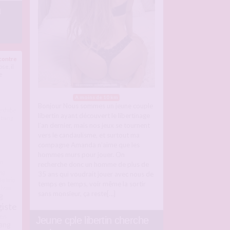
u
contre
se, il
e
A moins de 10 km
Bonjour Nous sommes un jeune couple
exhibe
libertin ayant découvert le libertinage
 bang
l’an dernier, mais nos jeux se tournent
vers le candaulisme, et surtout ma
compagne Amanda n’aime que les
hommes murs pour jouer. On
n
recherche donc un homme de plus de
ng
35 ans qui voudrait jouer avec nous de
e trio
temps en temps, voir même la sortir
lyon
sans monsieur, ça reste[…]
g
iste
 en
Jeune cple libertin cherche
ang