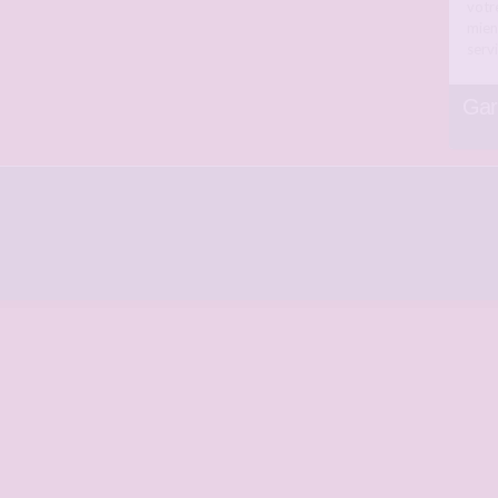
votr
mien
servi
Gar