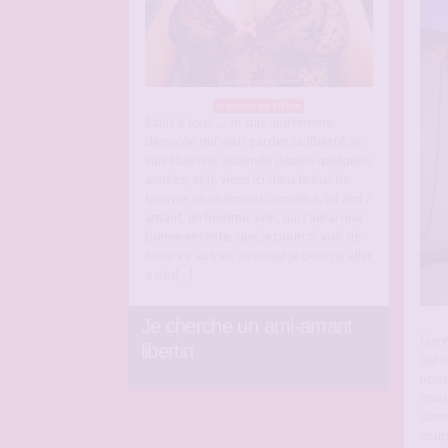
A moins de 10 km
Salut à tous … Je suis une femme
divorcée qui veut garder sa liberté, je
suis libertine assumée depuis quelques
années, et je viens ici dans le but de
trouver un charmant complice, un ami /
amant, un homme avec qui j’aurai une
bonne entente, que je pourrai voir de
temps a autres, avec qui je pourrai aller
a des[…]
Je cherche un ami-amant
Gare
libertin
qui 
nous 
vous
domin
coup