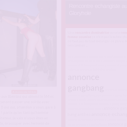
Rencontre echangiste a
Gloryhole
Une
rencontre dominatrice
ou une
ren
femme soumise
ce n'est pas la même cho
ne faut pas du tout mélanger ce genre d
rencontres ...
aire autoroute
amant black
anal
annonce
echangiste ile de france
annonce couple 
annonce echangiste nancy
annonce gang
valence
annonce bukkake antibes
annonce
gangbang
annonce avigno
A moins de 10 km
annonce gang bang pau
annonce gang ba
 aux libertins qui aiment le SM et
angers
anale
amant vicieux
annonce coupl
oseront passer une soirée avec
annonce echangisme
annonce gang bang 
)) oui oui, attention a vous, gare à
annonce gan
amant candauliste givors
 ! parce qu’en tant qu’homme
annonce echang
bang antibes
ateur, je vais si vous êtes un
amant echangiste
annonce couple
amant
le, m’occuper avec fermeté de
annonce g
corse
annonce candaulisme