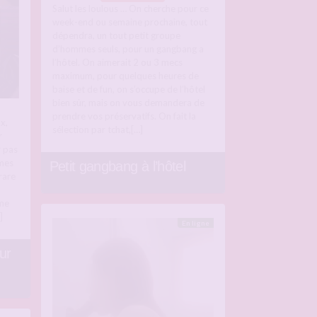
Salut les loulous … On cherche pour ce
week-end ou semaine prochaine, tout
dépendra, un tout petit groupe
d’hommes seuls, pour un gangbang a
l’hôtel. On aimerait 2 ou 3 mecs
maximum, pour quelques heures de
baise et de fun, on s’occupe de l’hôtel
bien sûr, mais on vous demandera de
prendre vos préservatifs. On fait la
x,
sélection par tchat,[…]
r
r pas
mmes
Petit gangbang à l’hôtel
rare
mme
]
En ligne
ur