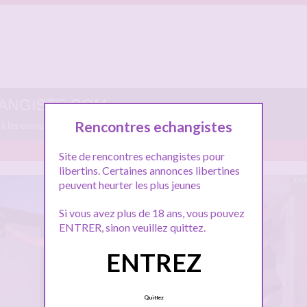
CHANGISTE.COM
Rencontres echangistes
s à les consulter et vous inscrire pour entamer le dialogue.
Site de rencontres echangistes pour
libertins. Certaines annonces libertines
Hors ligne
En 
peuvent heurter les plus jeunes
Si vous avez plus de 18 ans, vous pouvez
ENTRER, sinon veuillez quittez.
ENTREZ
Quittez