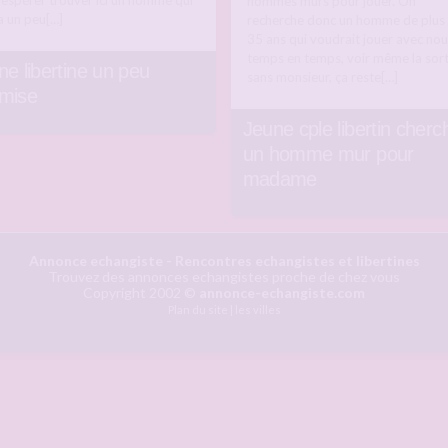
e espérer trouver ici un homme qui
hommes murs pour jouer. On
a un peu[…]
recherche donc un homme de plus
35 ans qui voudrait jouer avec nou
temps en temps, voir même la sort
ne libertine un peu
sans monsieur, ça reste[…]
mise
Jeune cple libertin cherc
un homme mur pour
madame
Annonce echangiste
- Rencontres echangistes et libertines
Trouvez des annonces echangistes proche de chez vous
Copyright 2002 ©
annonce-echangiste.com
Plan du site
|
les villes