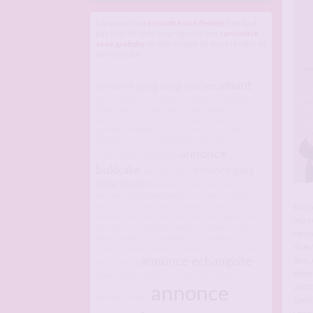
Lorsque l'on
rencontre une femme
il ne faut
pas tout de suite lui proposer une
rencontre
sexe gratuite
où elle risque de vous recaler et
de s'envoler ...
amant
annonce gang bang antibes
anal
annonce echangisme
amant candauliste
givors
annonce gang bang tours
amant en corse
annonce gang bang pau
annonce couple trio
annonce femme libertine
annonce couple
exhibe
annonce candaulisme
annonce
annonce
candauliste angoulême
bukkake
annonce gang
amant vicieux
bang toulon
annonce gang bang angers
annonce gang bang limoges
annonce gang bang
Bonj
valence
aire autoroute
annonce couple
anale
annonce echangiste nancy
annonce gang bang
ma r
lyon
annonce bukkake antibes
annonce avignon
rech
amant echangiste
annonce echangiste ile de
libe
france
annonce gang bang paris
annonce gang
annonce echangiste
ans, 
bang nantes
domi
amant black
annonce cougar lille
annonce
annonce
apti
bukkake millau
dern