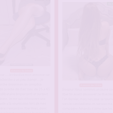
En 
A moins de 10 km
our … Je réactive mon annonce car
echerche a un peu changé … je
erche désormais un complice
A moins de 10 km
rtin proche de chez moi, de 25 a 45
Bonjour Nous sommes un jeune co
célibataire (important) et surtout
libertin ayant découvert le libertin
nant. Je me suis découvert une
l’an dernier, mais nos jeux se tourn
tude a la soumission lors de mes
vers le candaulisme, et surtout ma
ières rencontres libertines, donc
compagne Amanda n’aime que les