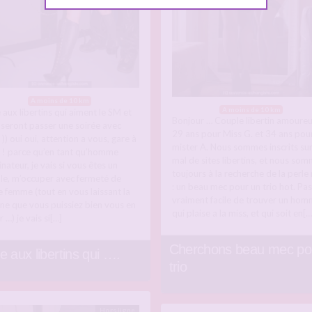
A moins de 10 km
A moins de 10 km
 aux libertins qui aiment le SM et
Bonjour … Couple libertin amoureu
oseront passer une soirée avec
29 ans pour Miss G. et 34 ans pou
)) oui oui, attention a vous, gare à
mister A. Nous sommes inscrits su
 ! parce qu’en tant qu’homme
mal de sites libertins, et nous so
ateur, je vais si vous êtes un
toujours à la recherche de la perle 
le, m’occuper avec fermeté de
: un beau mec pour un trio hot. Pas
e femme (tout en vous laissant la
vraiment facile de trouver un ho
ne que vous puissiez bien vous en
qui plaise a la miss, et qui soit en[…
r …) je vais si[…]
Cherchons beau mec po
e aux libertins qui ….
trio
Hors ligne