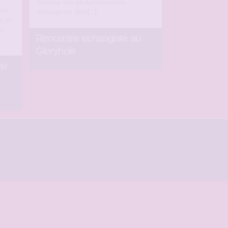
meilleur site de de rencontres
 de
échangistes allait[…]
s de
ir
Rencontre echangiste au
Gloryhole
he