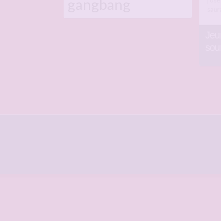
gangbang
j’os
saur
Jeu
sou