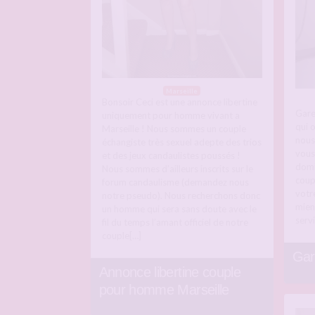
Marseille
Bonsoir Ceci est une annonce libertine
Gare
uniquement pour homme vivant a
qui 
Marseille ! Nous sommes un couple
nous 
échangiste très sexuel adepte des trios
vous
et des jeux candaulistes poussés !
domin
Nous sommes d’ailleurs inscrits sur le
coup
forum candaulisme (demandez nous
votr
notre pseudo). Nous recherchons donc
mien
un homme qui sera sans doute avec le
servi
fil du temps l’amant officiel de notre
couple[…]
Gar
Annonce libertine couple
pour homme Marseille