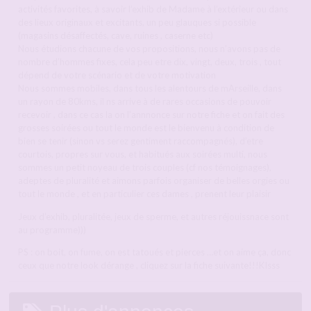
activités favorites, à savoir l’exhib de Madame à l’extérieur ou dans
des lieux originaux et excitants, un peu glauques si possible
(magasins désaffectés, cave, ruines , caserne etc)
Nous étudions chacune de vos propositions, nous n’avons pas de
nombre d’hommes fixes, cela peu etre dix, vingt, deux, trois , tout
dépend de votre scénario et de votre motivation
Nous sommes mobiles, dans tous les alentours de mArseille, dans
un rayon de 80kms, il ns arrive à de rares occasions de pouvoir
recevoir , dans ce cas la on l’annnonce sur notre fiche et on fait des
grosses soirées ou tout le monde est le bienvenu à condition de
bien se tenir (sinon vs serez gentiment raccompagnés), d’etre
courtois, propres sur vous, et habitués aux soirées multi, nous
sommes un petit noyeau de trois couples (cf nos témoignages),
adeptes de pluralité et aimons parfois organiser de belles orgies ou
tout le monde , et en particulier ces dames , prenent leur plaisir
Jeux d’exhib, pluralitée, jeux de sperme, et autres réjouissnace sont
au programme)))
PS : on boit, on fume, on est tatoués et pierces …et on aime ça, donc
ceux que notre look dérange , cliquez sur la fiche suivante!!!KIsss