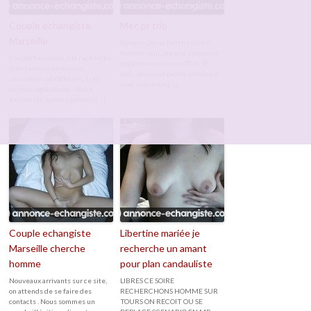
Couple échangiste
Mec pr trio
Marseille
Bonjour, Je recherche un bel
homme seul, musclé, coquin et
Couple fusionnel, à la recherche
expérimenté entre 35 et 45
d'ambiances érotiques,
ans... pour une petite soirée à 3
sensuelles et raffinées, très
avec mon mari […]
curieux également... Nous
aimons les soirées privées […]
Couple echangiste
Libertine mariée je
Marseille cherche
recherche un amant
homme
pour plan candauliste
Nouveaux arrivants sur ce site,
LIBRES CE SOIRE
on attends de se faire des
RECHERCHONS HOMME SUR
contacts . Nous sommes un
TOURS ON RECOIT OU SE