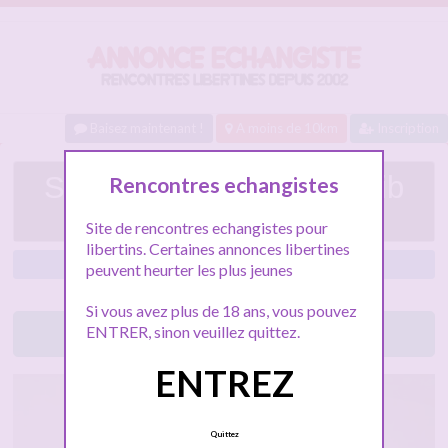
Baisez maintenant !
A moins de 10km
Inscription
Soumise Marie pour exhib
Rencontres echangistes
ET ++
Site de rencontres echangistes pour
libertins. Certaines annonces libertines
Marseille
peuvent heurter les plus jeunes
Si vous avez plus de 18 ans, vous pouvez
ENTRER, sinon veuillez quittez.
Lancez le tchat libertin
ENTREZ
Quittez