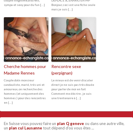
couple illégitime,discrets,
DEPLACE SCENARIO EN MP
sympa et sexy pour du fun […]
Bonjour, ceci est une fiche seule
mais je suis […]
Cherche hommes pour
Rencontre sexe
Madame Rennes
(perpignan)
Couple dotn monsieur
Le mieux est de venir discuter
candauliste, marié, trés uni et
direct je ne suis pas très douée
amoureux, on recherche des
pour parler de moi en fait
hommes (et uniquement des
Comment me décrire , je suis
hommes ) pour des rencontres
une trentenaire à […]
en […]
En Suisse vous pouvez faire un
plan Q geneve
ou dans une autre ville,
un
plan cul Lausanne
tout dépend d'où vous êtes ...