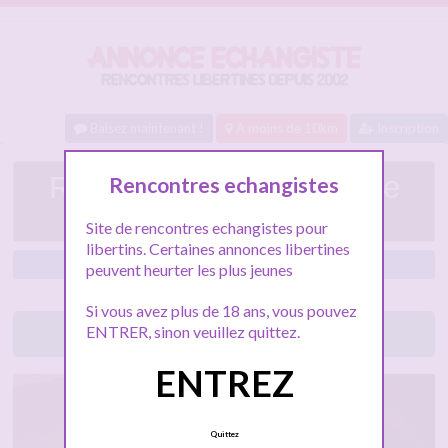
Baisez maintenant !
A moins de 10km
Inscription
Rech H dispo pr madame
Rencontres echangistes
Bordeaux
Site de rencontres echangistes pour
libertins. Certaines annonces libertines
Bordeaux
peuvent heurter les plus jeunes
Si vous avez plus de 18 ans, vous pouvez
ENTRER, sinon veuillez quittez.
Lancez le tchat libertin
ENTREZ
Quittez