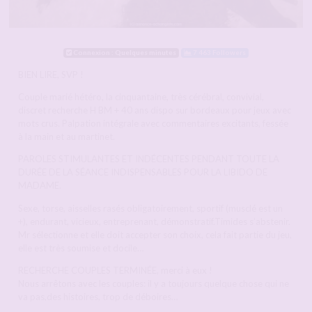
Connexion : Quelques minutes
7 463 Followers
BIEN LIRE, SVP !
Couple marié hétéro, la cinquantaine, très cérébral, convivial,
discret recherche H BM + 40 ans dispo sur bordeaux pour jeux avec
mots crus. Palpation intégrale avec commentaires excitants, fessée
à la main et au martinet.
PAROLES STIMULANTES ET INDÉCENTES PENDANT TOUTE LA
DURÉE DE LA SÉANCE INDISPENSABLES POUR LA LIBIDO DE
MADAME.
Sexe, torse, aisselles rasés obligatoirement, sportif (musclé est un
+), endurant, vicieux, entreprenant, démonstratif.Timides s’abstenir.
Mr sélectionne et elle doit accepter son choix, cela fait partie du jeu,
elle est très soumise et docile…
RECHERCHE COUPLES TERMINÉE, merci à eux !
Nous arrêtons avec les couples: il y a toujours quelque chose qui ne
va pas,des histoires, trop de déboires…