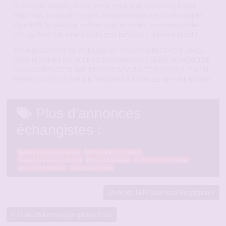
Discrétion , respect, savoir-vivre, hygiène et protection, bonne
éducation, ponctualité exigés. Adeptes des fautes d’orthographe,
style SMS, les gens qui ne lisent pas les textes, annonces débiles,
PAS DE PHOTOS ou une seule, gros fumeurs: à la benne direct !
SOMMES DISPOS CE WEEKEND ET VOULONS RECEVOIR UN OU
DEUX HOMMES POUR CE SOIR!!!!ANNONCE SERIEUSE MERCI DE
NOUS CONTACTER RAPIDEMENT SI VOUS ETES DISPOS, TEL EN
MP PR CONTACT RAPIDE, MADAME A ENVIE DE SE FAIRE BAISER
Plus d'annonces
échangistes :
femme a baiser bordeaux
femme dispo bordeaux
femme soumise bordeaux
plan cul bordeaux
plan discret bordeaux
plan hard bordeaux
salope bordeaux
Ch mecs TBM plan hard Perpignan
Trans ch hommes pr plan q Paris