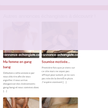
Autres annonces échangistes à découvrir !
Ma femme en gang
Soumise motivée…
bang
Première fois que je viens sur
ce site mais ne soyez pas
Débutons cette annonce par
effrayé pour autant, je ne suis
nous décrire afin de vous
pas née de la derniËre pluie.
aiguiller. il nous arrive
J'espère vraiment […]
díorganiser des évènements
gang bang et nous sommes donc
[…]