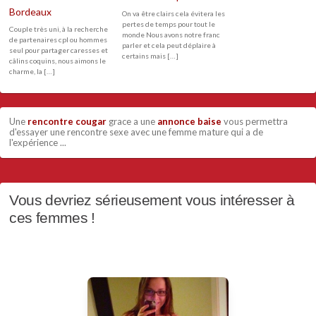
Bordeaux
On va être clairs cela évitera les
pertes de temps pour tout le
Couple très uni, à la recherche
monde Nous avons notre franc
de partenaires cpl ou hommes
parler et cela peut déplaire à
seul pour partager caresses et
certains mais […]
câlins coquins, nous aimons le
charme, la […]
Une
rencontre cougar
grace a une
annonce baise
vous permettra
d'essayer une rencontre sexe avec une femme mature qui a de
l'expérience ...
Vous devriez sérieusement vous intéresser à
ces femmes !