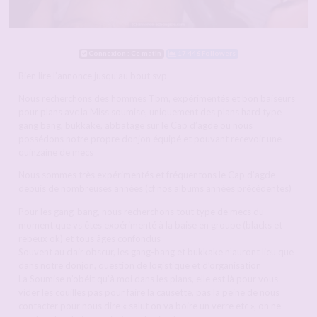
Connexion : Ce matin
17 446 Followers
Bien lire l’annonce jusqu’au bout svp
Nous recherchons des hommes Tbm, expérimentés et bon baiseurs
pour plans avc la Miss soumise, uniquement des plans hard type
gang bang, bukkake, abbatage sur le Cap d’agde ou nous
possédons notre propre donjon équipé et pouvant recevoir une
quinzaine de mecs
Nous sommes très expérimentés et fréquentons le Cap d’agde
depuis de nombreuses années (cf nos albums années précédentes)
Pour les gang-bang, nous recherchons tout type de mecs du
moment que vs êtes expérimenté à la baise en groupe (blacks et
rebeux ok) et tous âges confondus
Souvent au clair obscur, les gang-bang et bukkake n’auront lieu que
dans notre donjon, question de logistique et d’organisation
La Soumise n’obéit qu’à moi dans les plans, elle est là pour vous
vider les couilles pas pour faire la causette, pas la peine de nous
contacter pour nous dire « salut on va boire un verre etc », on ne