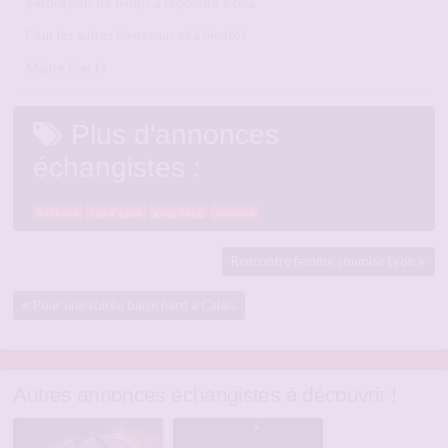
perdra plus de temps à répondre à cela
Pour les autres bienvenus et à bientôt
Maitre C et O
Plus d'annonces
échangistes :
bukkake
cap d'agde
gang bang
soumise
Rencontre femme soumise Lyon
Pour une soirée baise hard a Calais
Autres annonces échangistes à découvrir !