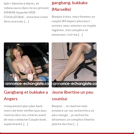
gangbang, bukkake
bab = blanche à blacks, et
rebeux aussi dans le cas présent
(Marseille)
KIMMIE Superbe VIDE-
Bonjour à tous, nous formons un
COUILLES Bab ... aime tour à tour
couple SM depuis plusieurs
être caressée, […]
années, nous sommes un couple
légitime , très complice et
amoureux J est ma […]
Gangbang et bukkake a
Jeune libertine un peu
Angers
soumise
Uniquement pour plan hard,
Bonjour ... Je réactive mon
merci de bien vérifier que vous
annonce car ma recherche a un
rentrez dans les critères avant
peu changé ... je recherche
de nous contacter Couple hard,
désormais un complice libertin
expérimenté, […]
proche de chez […]