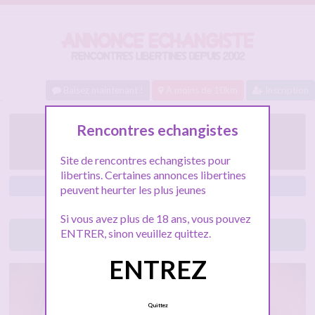
Baisez maintenant !
A moins de 10km
Inscription
Plans Cap d’agde
Rencontres echangistes
(bukkake, gang-bang)
Site de rencontres echangistes pour
libertins. Certaines annonces libertines
Agde
peuvent heurter les plus jeunes
Si vous avez plus de 18 ans, vous pouvez
ENTRER, sinon veuillez quittez.
Lancez le tchat libertin
ENTREZ
Quittez