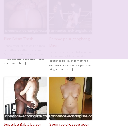
Plan Bdsm Trash
Femme pour gangbang
Dijon
Bonsoir/bonjour selon l'heure à
laquelle vous allez lire notre
Bonjour à tous , couple fusionnel
fiche, nous sommes un couple
et amoureux, Monsieur aime
TRÈS expérimenté en SM, trés
prêter sa belle , et la mettre à
uni et complice, […]
disposition d'étalons vigoureux
et gourmands […]
Superbe Bab à baiser
Soumise dressée pour