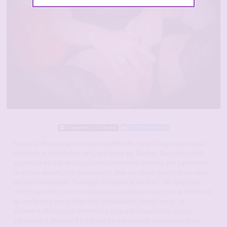
Connexion : Ce matin
6 103 Followers
Natacha, libertine gourmande et affirmée, mise à disposition pour
dressage et humiliation en Gang bang sur Nantes. Nos plans sont
organisés en club mais sont exclusivement réservés aux personnes
que nous aurons sélectionnées ici, plus de détails en mp pour ceux
qui sont intéressés. Pourquoi on organise en club? car chez nous
c’est trop petit, qu’on trouve ça plus pratique pour tout le monde et
qu’après on peut profiter des installations jaccusi etc pr se
détendre. Donc contrairement a ce que les mauvaises angues
s’amusent a dire non il n’y a pas de partenariat entre nous et les