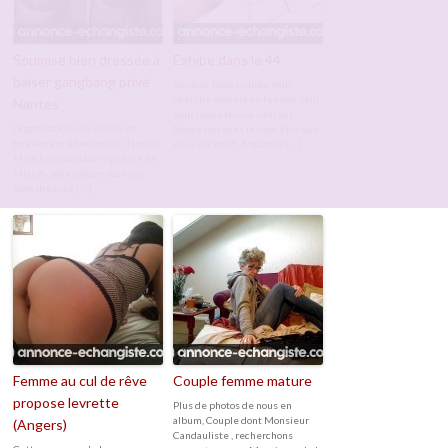
Soumise bien dressée à
Exhibe dans le 44
baiser gangbang privé
Bonjour, nous Couple exib
cherche homme ou femme seul
Nantes
pour jeux caresse exib sur
Organisation non vénale et
Nantes ou dans le coin. Être vus
totalement libertine sur Nantes
nous excitent , Madame […]
Mise à disposition régulière de
Miss A., jolie salope soumise
bien dressée […]
Femme au cul de rêve
Couple femme mature
propose levrette
Plus de photos de nous en
album, Couple dont Monsieur
(Angers)
Candauliste , recherchons