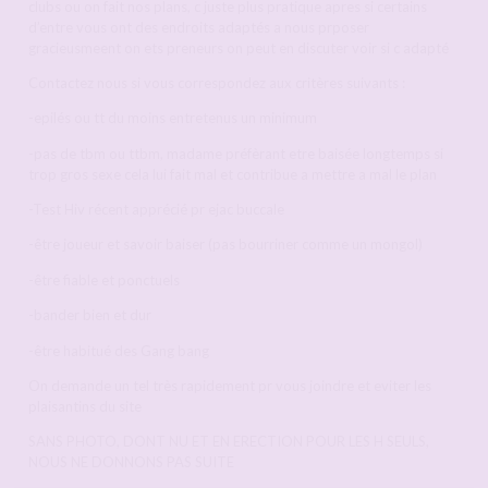
clubs ou on fait nos plans, c juste plus pratique apres si certains
d’entre vous ont des endroits adaptés a nous prposer
gracieusmeent on ets preneurs on peut en discuter voir si c adapté
Contactez nous si vous correspondez aux critères suivants :
-epilés ou tt du moins entretenus un minimum
-pas de tbm ou ttbm, madame préfèrant etre baisée longtemps si
trop gros sexe cela lui fait mal et contribue a mettre a mal le plan
-Test Hiv récent apprécié pr ejac buccale
-être joueur et savoir baiser (pas bourriner comme un mongol)
-être fiable et ponctuels
-bander bien et dur
-être habitué des Gang bang
On demande un tel très rapidement pr vous joindre et eviter les
plaisantins du site
SANS PHOTO, DONT NU ET EN ERECTION POUR LES H SEULS,
NOUS NE DONNONS PAS SUITE