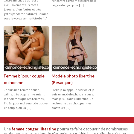
Cette annonce s'adresse
rencontres avec Messieurs de la
exclusivement aux mecs
région de Lyon pour […]
joueurs, bien foutus et très
gatés par dame nature;) Comme
vous le voyez sur ma foto de […]
Femme bi pour couple
Modèle photo libertine
ou homme
(Besançon)
Je suis une femme douce,
Hello je m'appelle Marion et je
câline, très bi,qui aime autant
suis un modèle photo a la base,
les hommes que les femmes ,
mais je suis aussi libertine; Je
l'idéal pour moi serait de trouver
recherche des photographes
un couple, ou un […]
amateurs […]
Une
femme cougar libertine
pourra te faire découvrir de nombreuses
pratiques sexuelles dont tu n'as même pas idée ! Il te suffit de créer un