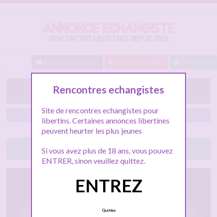
Baisez maintenant !
A moins de 10km
Inscription
Gang bang
Rencontres echangistes
Site de rencontres echangistes pour
Nantes
libertins. Certaines annonces libertines
peuvent heurter les plus jeunes
Lancez le tchat libertin
Si vous avez plus de 18 ans, vous pouvez
ENTRER, sinon veuillez quittez.
ENTREZ
Quittez